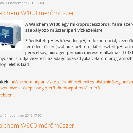
da, 11 november 2015 17:04
alchem W100 mérőműszer
A Walchem W100 egy mikroprocesszoros, falra szere
szabályozó műszer ipari vízkezelésre.
Előerősített pH és közvetlen pH, redoxpotenciál, vezető
fertőtlenítőszer (szabad klór/bróm, kiterjesztett pH ta
perecetsav, hidrogén-peroxid) mérésére alkalmas. LCD ki
nyosan is tudja vezérelni az adagolószivattyúkat. Három programozha
óg jelet is kiad.
mkék:
Walchem
ipari vízkezelés
fertőtlenítés
vízminőség
víz
szer
vezetőképesség mérő
redoxpotenciál mérő
ebben...
, 10 november 2015 17:50
alchem W600 mérőműszer