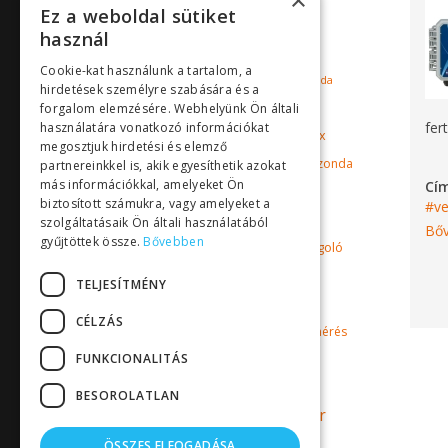
×
Ez a weboldal sütiket
Milton Roy Mixing
használ
mágneskuplungos szivattyú
Cookie-kat használunk a tartalom, a
mérőműszer
oldott oxigén szonda
hirdetések személyre szabására és a
Pyxis
pH mérő
puffer tartály
forgalom elemzésére. Webhelyünk Ön általi
fer
használatára vonatkozó információkat
Sensorex
redoxpotenciál mérő
megosztjuk hirdetési és elemző
szonda
szabályozó műszer
szenzor
partnereinkkel is, akik egyesíthetik azokat
más információkkal, amelyeket Ön
Cí
Toyo
uszoda
biztosított számukra, vagy amelyeket a
v
uszodai vízkezelés
szolgáltatásaik Ön általi használatából
Bőv
gyűjtöttek össze.
Bővebben
vegyszeradagoló
vegyszeradagolás
vegyszerszivattyú
TELJESÍTMÉNY
vezetőképesség mérő
CÉLZÁS
vízkezelés
vízminőségmérés
FUNKCIONALITÁS
vízminőség mérés
vízminőség mérő
BESOROLATLAN
vízminőség mérő műszer
Walchem
vízszivattyú
ÖSSZES ELFOGADÁSA