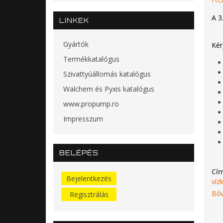
A 3
LINKEK
Gyártók
Kér
Termékkatalógus
Szivattyúállomás katalógus
Walchem és Pyxis katalógus
www.propump.ro
Impresszum
BELÉPÉS
Cí
Bejelentkezés
víz
Bőv
Regisztrálás