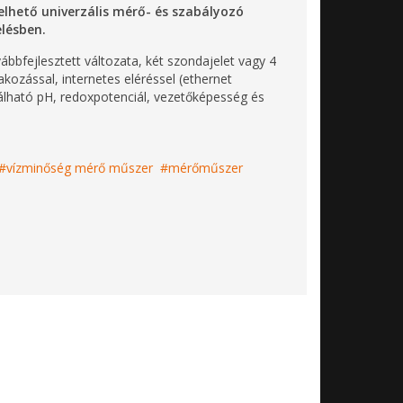
lhető univerzális mérő- és szabályozó
lésben.
fejlesztett változata, két szondajelet vagy 4
akozással, internetes eléréssel (ethernet
ználható pH, redoxpotenciál, vezetőképesség és
vízminőség mérő műszer
mérőműszer