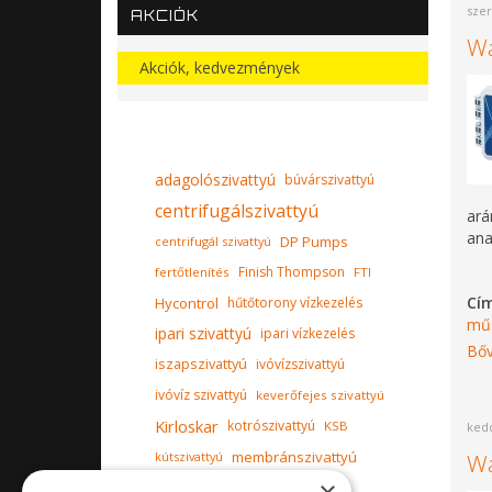
szer
AKCIÓK
W
Akciók, kedvezmények
adagolószivattyú
búvárszivattyú
centrifugálszivattyú
ará
anal
DP Pumps
centrifugál szivattyú
Finish Thompson
fertőtlenítés
FTI
Cí
Hycontrol
hűtőtorony vízkezelés
mű
ipari szivattyú
ipari vízkezelés
Bőv
iszapszivattyú
ivóvízszivattyú
ivóvíz szivattyú
keverőfejes szivattyú
Kirloskar
kotrószivattyú
KSB
kedd
membránszivattyú
kútszivattyú
W
Milton Roy Europe