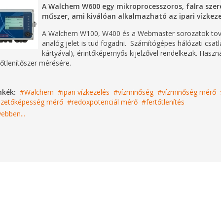
A Walchem W600 egy mikroprocesszoros, falra szere
műszer, ami kiválóan alkalmazható az ipari vízkeze
A Walchem W100, W400 és a Webmaster sorozatok tovább
analóg jelet is tud fogadni. Számítógépes hálózati csatl
kártyával), érintőképernyős kijelzővel rendelkezik. Has
tőtlenítőszer mérésére.
mkék:
Walchem
ipari vízkezelés
vízminőség
vízminőség mérő
ezetőképesség mérő
redoxpotenciál mérő
fertőtlenítés
ebben...