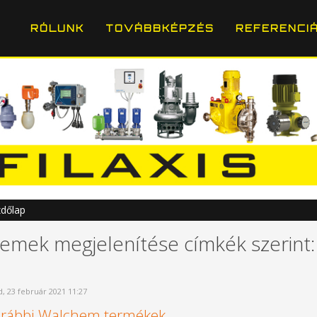
RÓLUNK
TOVÁBBKÉPZÉS
REFERENCI
dőlap
lemek megjelenítése címkék szerint
, 23 február 2021 11:27
rábbi Walchem termékek