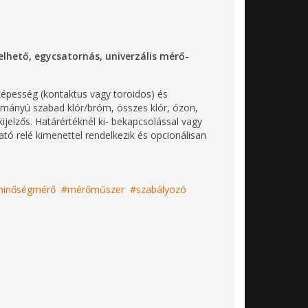
lhető, egycsatornás, univerzális mérő-
képesség (kontaktus vagy toroidos) és
rtományú szabad klór/bróm, összes klór, ózon,
jelzős. Határértéknél ki- bekapcsolással vagy
tó relé kimenettel rendelkezik és opcionálisan
minőségmérő
mérőműszer
szabályozó