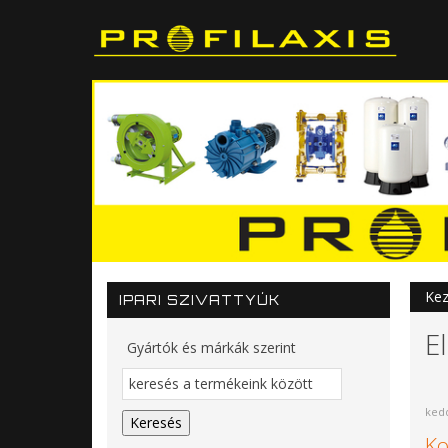
Kez
IPARI SZIVATTYÚK
E
Gyártók és márkák szerint
kedd
Ko