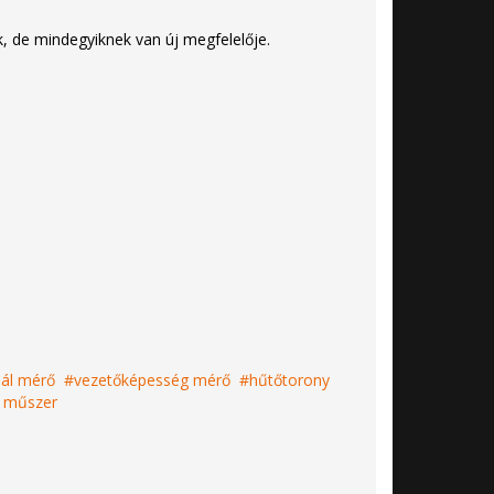
, de mindegyiknek van új megfelelője.
iál mérő
vezetőképesség mérő
hűtőtorony
 műszer