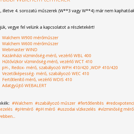
., illetve 4. sorozatú műszerek (W**3 vagy W**4) már nem kaphatóak
jük, vegye fel velünk a kapcsolatot a részletekért!
Walchem W900 mérőműszer
Walchem W600 mérőműszer
Webmaster WIND
Kazánházi vízminőség-mérő, vezérlő WBL 400
Hűtővízkör vízminőség-mérő, vezérlő WCT 410
pH-, Redox- mérő, szabályozó WPH 410/420 ,WDP 410/420
Vezetőképesség- mérő, szabályozó WEC 410
Fertőtlenítő mérő, vezérlő WDIS 410
Adatgyűjtő WEBALERT
mkék:
Walchem
szabályozó műszer
fertőtlenítés
redoxpotenc
kezelés
pHmérő
pH mérő
uszodai vízkezelés
vízminőség mérő
ebben...