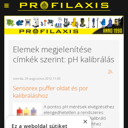
Elemek megjelenítése
címkék szerint: pH kalibrálás
szerda, 29 augusztus 2012 11:00
Sensorex puffer oldat és por
kalibráláshoz
A pontos pH mérések elvégzéséhez
elengedhetetlen a rendszeres
kalibrálás, amelyhez pH kalibráló
×
oldatokra van szükség. Ehhez
Ez a weboldal sütiket