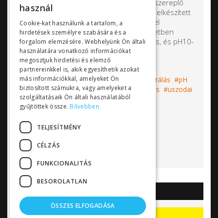
ajánljuk a kínálatunkban szereplő
használ
Sensorex
márkájú előre elkészített
puffer oldatok
at, illetve a desztillált vízzel
Cookie-kat használunk a tartalom, a
kikeverhető
puffer porok
at. Mindkét esetben
hirdetések személyre szabására és a
háromféle típus kapható: pH4-es, pH7-es, és pH10-
forgalom elemzésére. Webhelyünk Ön általi
es.
használatára vonatkozó információkat
megosztjuk hirdetési és elemző
partnereinkkel is, akik egyesíthetik azokat
más információkkal, amelyeket Ön
Címkék:
puffer oldat
puffer por
kalibrálás
pH
biztosított számukra, vagy amelyeket a
kalibrálás
Sensorex
szonda
vízkezelés
uszodai
szolgáltatásaik Ön általi használatából
vízkezelés
pH mérés
pH beállítás
gyűjtöttek össze.
Bővebben
vízminőségmérés
Bővebben...
TELJESÍTMÉNY
CÉLZÁS
FUNKCIONALITÁS
BESOROLATLAN
AKCIÓK
ÖSSZES ELFOGADÁSA
Akciók, kedvezmények