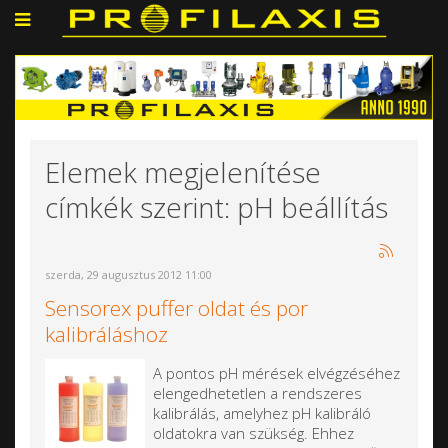
Elemek megjelenítése
címkék szerint: pH beállítás
szerda, 29 augusztus 2012 11:00
Sensorex puffer oldat és por
kalibráláshoz
A pontos pH mérések elvégzéséhez
elengedhetetlen a rendszeres
kalibrálás, amelyhez pH kalibráló
oldatokra van szükség. Ehhez