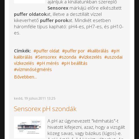
ajánljuk a kínálatunkban szereplő
Sensorex
márkájú előre elkészített
puffer oldatok
at, illetve a desztillált vízzel
kikeverhető
puffer porok
at. Mindkét esetben
háromféle típus kapható: pH4-es, pH7-es, és pH10-
es.
Címkék:
puffer oldat
puffer por
kalibrálás
pH
kalibrálás
Sensorex
szonda
vízkezelés
uszodai
vízkezelés
pH mérés
pH beállítás
vízminőségmérés
Bővebben...
kedd, 19 július 2011 13:25
Sensorex pH szondák
A pH az úgynevezett "kémhatás"-t
hivatott kifejezni, azaz, hogy a vizsgált
közeg savas, vagy bázikus (lúgos)-e.