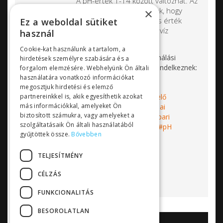
A pH-érték 1-14 között változhat. Az
uszodai vízkezelés során arra törekszünk, hogy
×
lehetőség szerint pH7-es, azaz semleges érték
Ez a weboldal sütiket
közelében (pH 6,8 - 7,5 között) tartsuk a víz
használ
kémhatását.
Cookie-kat használunk a tartalom, a
Az
Sensorex pH szondák
minden felhasználási
hirdetések személyre szabására és a
területen kiváló működési tulajdonággal rendelkeznek:
forgalom elemzésére. Webhelyünk Ön általi
használatára vonatkozó információkat
megosztjuk hirdetési és elemző
partnereinkkel is, akik egyesíthetik azokat
Címkék:
Sensorex
pH szonda
érzékelő
más információkkal, amelyeket Ön
elektróda
szenzor
vízkezelés
uszodai
biztosított számukra, vagy amelyeket a
vízkezelés
uszoda
vízminőségmérő
ipari
szolgáltatásaik Ön általi használatából
vízkezelés
uszodai műszer
pH mérés
pH
gyűjtöttek össze.
Bővebben
beállítás
Bővebben...
TELJESÍTMÉNY
CÉLZÁS
FUNKCIONALITÁS
BESOROLATLAN
AKCIÓK