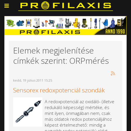
Elemek megjelenítése
címkék szerint: ORPmérés
kedd, 19 július 2011 15:25
Sensorex redoxpotenciál szondák
A redoxpotenciál az oxidáló- (illetve
redukáló képesség) mértéke, és
mint ilyen, önmagában nem, csak
más oldatok redox potenciáljához
képest értelmezhető: mindig a
nagyobb redox potenciálú oldat