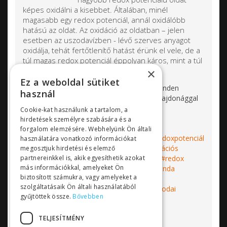
képes oxidálni a kisebbet. Általában, minél
magasabb egy redox potenciál, annál oxidálóbb
hatású az oldat. Az oxidáció az oldatban – jelen
esetben az uszodavízben - lévő szerves anyagot
oxidálja, tehát fertőtlenítő hatást érünk el vele, de a
túl magas redox potenciál éppolyan káros, mint a túl
alacsony.
×
Ez a weboldal sütiket
Az
Sensorex redoxpotenciál szondák
minden
használ
felhasználási területen kiváló működési tulajdonággal
rendelkeznek:
Cookie-kat használunk a tartalom, a
hirdetések személyre szabására és a
forgalom elemzésére. Webhelyünk Ön általi
Címkék:
Sensorex
redoxpotenciál
redoxpotenciál
használatára vonatkozó információkat
mérő
ORP
ORPmérés
redukciósoxidációs
megosztjuk hirdetési és elemző
partnereinkkel is, akik egyesíthetik azokat
reakció
redox szonda
redox érzékelő
redox
más információkkal, amelyeket Ön
elektróda
ORPelektróda
szenzor
szonda
biztosított számukra, vagy amelyeket a
vízkezelés
uszoda
uszodai vízkezelés
szolgáltatásaik Ön általi használatából
vízminőségmérés
ipari vízkezelés
uszodai
gyűjtöttek össze.
Bővebben
műszer
Bővebben...
TELJESÍTMÉNY