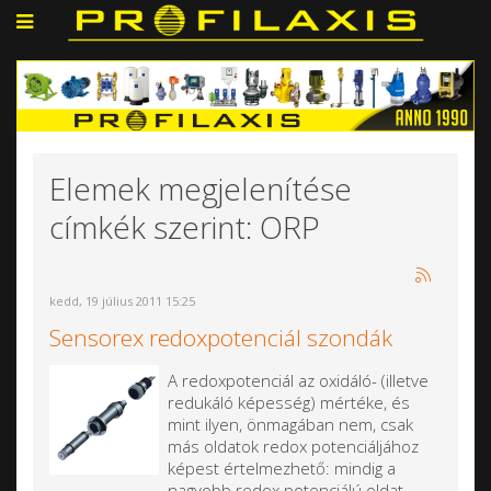
Elemek megjelenítése
címkék szerint: ORP
kedd, 19 július 2011 15:25
Sensorex redoxpotenciál szondák
A redoxpotenciál az oxidáló- (illetve
redukáló képesség) mértéke, és
mint ilyen, önmagában nem, csak
más oldatok redox potenciáljához
képest értelmezhető: mindig a
nagyobb redox potenciálú oldat