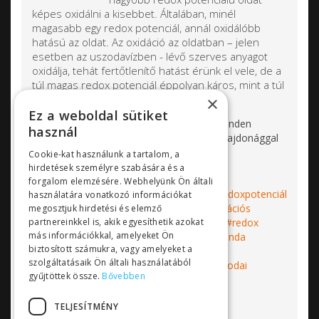
képes oxidálni a kisebbet. Általában, minél
magasabb egy redox potenciál, annál oxidálóbb
hatású az oldat. Az oxidáció az oldatban – jelen
esetben az uszodavízben - lévő szerves anyagot
oxidálja, tehát fertőtlenítő hatást érünk el vele, de a
túl magas redox potenciál éppolyan káros, mint a túl
alacsony.
×
Ez a weboldal sütiket
Az
Sensorex redoxpotenciál szondák
minden
használ
felhasználási területen kiváló működési tulajdonággal
rendelkeznek:
Cookie-kat használunk a tartalom, a
hirdetések személyre szabására és a
forgalom elemzésére. Webhelyünk Ön általi
Címkék:
Sensorex
redoxpotenciál
redoxpotenciál
használatára vonatkozó információkat
mérő
ORP
ORPmérés
redukciósoxidációs
megosztjuk hirdetési és elemző
partnereinkkel is, akik egyesíthetik azokat
reakció
redox szonda
redox érzékelő
redox
más információkkal, amelyeket Ön
elektróda
ORPelektróda
szenzor
szonda
biztosított számukra, vagy amelyeket a
vízkezelés
uszoda
uszodai vízkezelés
szolgáltatásaik Ön általi használatából
vízminőségmérés
ipari vízkezelés
uszodai
gyűjtöttek össze.
Bővebben
műszer
Bővebben...
TELJESÍTMÉNY