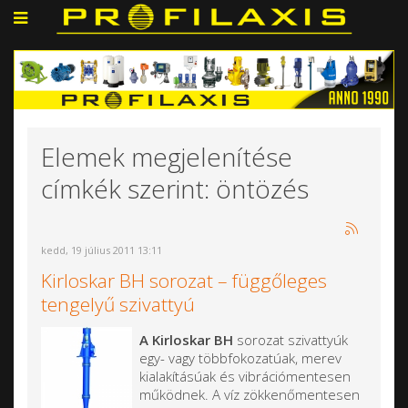
Elemek megjelenítése
címkék szerint: öntözés
kedd, 19 július 2011 13:11
Kirloskar BH sorozat – függőleges
tengelyű szivattyú
A Kirloskar BH
sorozat szivattyúk
egy- vagy többfokozatúak, merev
kialakításúak és vibrációmentesen
működnek. A víz zökkenőmentesen