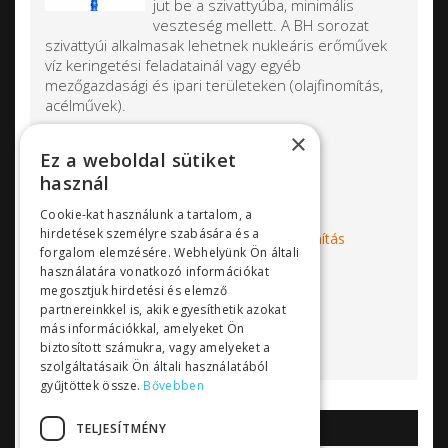
jut be a szivattyúba, minimális
veszteség mellett. A BH sorozat
szivattyúi alkalmasak lehetnek nukleáris erőművek
víz keringetési feladatainál vagy egyéb
mezőgazdasági és ipari területeken (olajfinomítás,
acélművek).
×
Qmax: 55000 m3/h
Ez a weboldal sütiket
Hmax: 240 m
használ
Cookie-kat használunk a tartalom, a
Címkék:
függőleges tengelyű szivattyú
hirdetések személyre szabására és a
vízkeringetés
ipari szivattyú
olajfinomítás
forgalom elemzésére. Webhelyünk Ön általi
árvízmentesítés
öntözés
Kirloskar
használatára vonatkozó információkat
Bővebben...
megosztjuk hirdetési és elemző
partnereinkkel is, akik egyesíthetik azokat
más információkkal, amelyeket Ön
biztosított számukra, vagy amelyeket a
szolgáltatásaik Ön általi használatából
gyűjtöttek össze.
Bővebben
TELJESÍTMÉNY
AKCIÓK