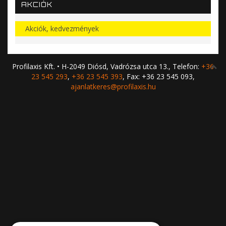
AKCIÓK
Akciók, kedvezmények
Profilaxis Kft. • H-2049 Diósd, Vadrózsa utca 13., Telefon:
+36
23 545 293
,
+36 23 545 393
, Fax: +36 23 545 093,
ajanlatkeres@profilaxis.hu