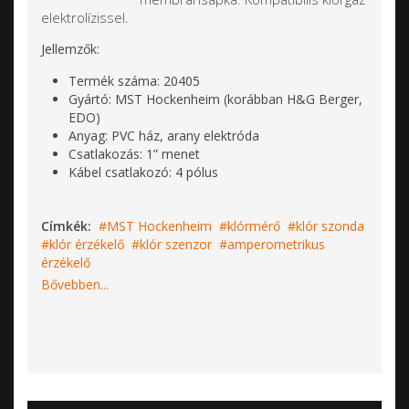
elektrolízissel.
Jellemzők:
Termék száma: 20405
Gyártó: MST Hockenheim (korábban H&G Berger,
EDO)
Anyag: PVC ház, arany elektróda
Csatlakozás: 1” menet
Kábel csatlakozó: 4 pólus
Címkék:
MST Hockenheim
klórmérő
klór szonda
klór érzékelő
klór szenzor
amperometrikus
érzékelő
Bővebben...