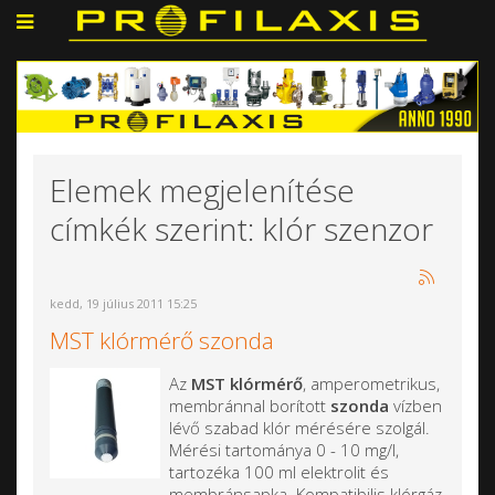
Elemek megjelenítése
címkék szerint: klór szenzor
kedd, 19 július 2011 15:25
MST klórmérő szonda
Az
MST klórmérő
, amperometrikus,
membránnal borított
szonda
vízben
lévő szabad klór mérésére szolgál.
Mérési tartománya 0 - 10 mg/l,
tartozéka 100 ml elektrolit és
membránsapka. Kompatibilis klórgáz