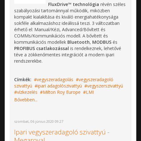
FluxDrive™ technológia
révén széles
szabályozási tartománnyal működik, miközben
kompakt kialakítása és kiváló energiahatékonysága
sokféle alkalmazáshoz ideálissá teszi. 3 változatban
érhető el: Manual/Kézi, Advanced/Bővített és
COMMs/Kommunikációs modell. A bővített és
kommunikációs modellek
Bluetooth
,
MODBUS
és
PROFIBUS
csatlakozással
is rendelkeznek, lehetővé
téve a zökkenőmentes integrációt a modern ipari
rendszerekbe.
Címkék:
vegyszeradagolás
vegyszeradagoló
szivattyú
ipari adagolószivattyú
vegyszerszivattyú
vízkezelés
Milton Roy Europe
LMI
Bővebben...
szombat, 06 június 2020 09:27
Ipari vegyszeradagoló szivattyú -
Megaroyal