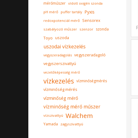
mérőműszer
oldott oxigén szonda
Pyxis
pH mérő
puffer tartály
Sensorex
redoxpotenciál mérő
szonda
szabályozó műszer
szenzor
Toyo
uszoda
uszodai vízkezelés
vegyszeradagoló
vegyszeradagolás
vegyszerszivattyú
vezetőképesség mérő
vízkezelés
vízminőségmérés
vízminőség mérés
vízminőség mérő
vízminőség mérő műszer
Walchem
vízszivattyú
Yamada
zagyszivattyú