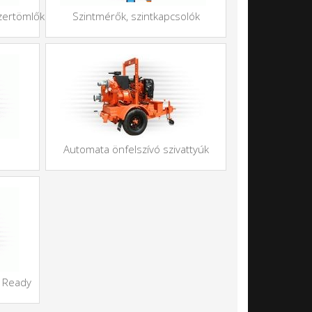
zertömlők
Szintmérők, szintkapcsolók
Automata önfelszívó szivattyúk
, Ready