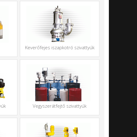
Keverőfejes iszapkotró szivattyúk
yúk
Vegyszerátfejtő szivattyúk