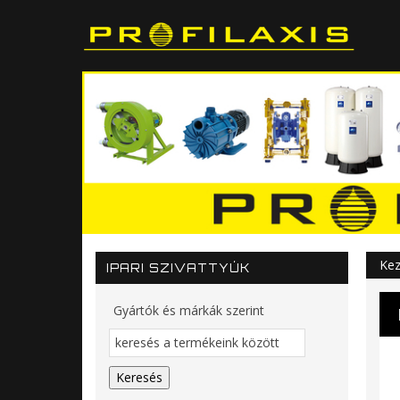
Kez
IPARI SZIVATTYÚK
Gyártók és márkák szerint