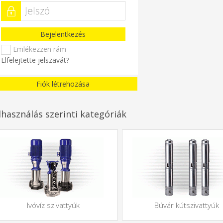
Bejelentkezés
Emlékezzen rám
Elfelejtette jelszavát?
Fiók létrehozása
lhasználás szerinti kategóriák
Ivóvíz szivattyúk
Búvár kútszivattyúk