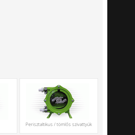
Perisztaltikus / tömlős szivattyúk