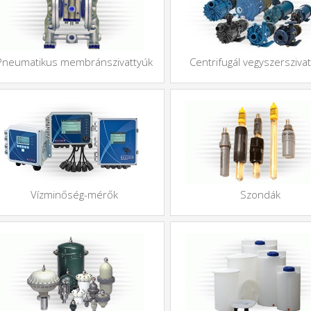
Pneumatikus membránszivattyúk
Centrifugál vegyszersziva
Vízminőség-mérők
Szondák