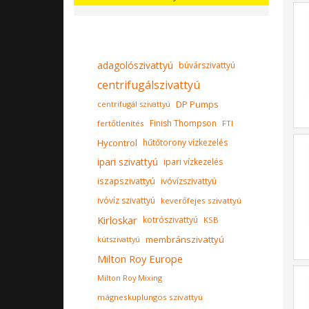
adagolószivattyú
búvárszivattyú
centrifugálszivattyú
DP Pumps
centrifugál szivattyú
Finish Thompson
fertőtlenítés
FTI
Hycontrol
hűtőtorony vízkezelés
ipari szivattyú
ipari vízkezelés
iszapszivattyú
ivóvízszivattyú
ivóvíz szivattyú
keverőfejes szivattyú
Kirloskar
kotrószivattyú
KSB
membránszivattyú
kútszivattyú
Milton Roy Europe
Milton Roy Mixing
mágneskuplungos szivattyú