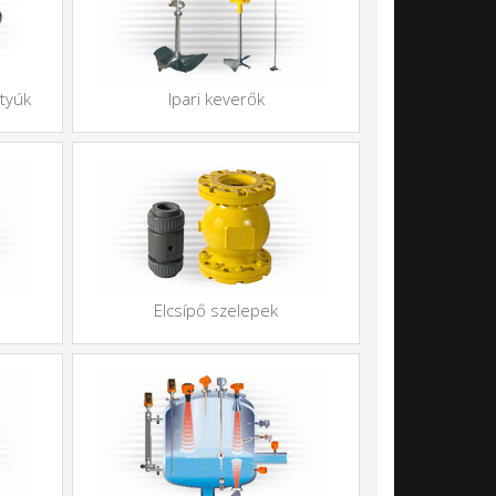
ttyúk
Ipari keverők
Elcsípő szelepek